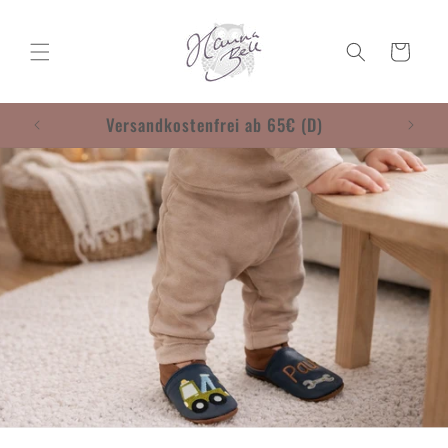
Direkt
zum
Inhalt
Warenkorb
Willkommen in meinem kleinen Herzensshop!